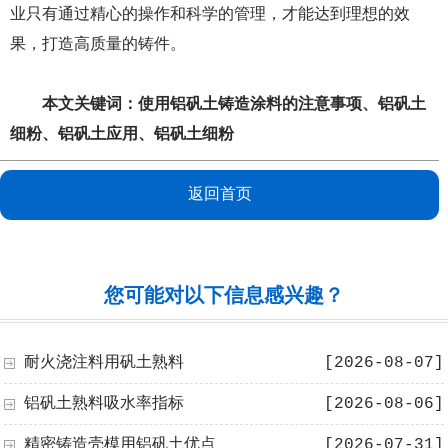
业只有通过精心的操作和科学的管理，才能达到理想的效
果，打造高质量的铸件。
本文关键词：
使用铝矾土铸造涂料的注意事项
、
铝矾土
细粉
、
铝矾土应用
、
铝矾土细粉
返回首页
您可能对以下信息感兴趣？
耐火浇注料用矾土熟料
[2026-08-07]
铝矾土熟料吸水率指标
[2026-08-06]
精密铸造壳模用铝矾土优点
[2026-07-31]