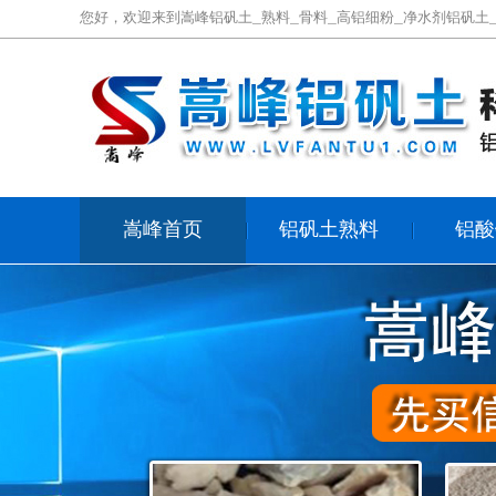
您好，欢迎来到嵩峰铝矾土_熟料_骨料_高铝细粉_净水剂铝矾土
嵩峰首页
铝矾土熟料
铝酸