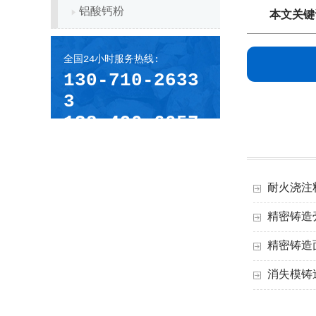
铝酸钙粉
本文关键
全国24小时服务热线:
130-710-2633
3
138-490-6057
3
耐火浇注
精密铸造
精密铸造
消失模铸