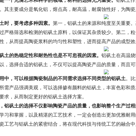
是一个充满艺术和科学的领域，材料的选择尤为重要。
铝矾土作
。其主要成分是氧化铝，熔点高，耐高温，耐腐蚀性好，为陶瓷
土时，要考虑多种因素。
第一，铝矾土的来源和纯度至关重要。
过严格筛选和检测的铝矾土原料，以保证其杂质较少。第二，粒
性，从而提高陶瓷浆料的均匀性和塑性，进而提高产品的成型效
矾土的热稳定性和耐热性也是不可忽视的因素。
铝矾土在高温烧
以，选择合适的铝矾土，不仅可以提高陶瓷产品的质量，而且可
用中，可以根据陶瓷制品的不同需求选择不同类型的铝矾土
。比
所需产品强调美观，可以选择掺有颜料的铝矾土，丰富色彩和质
要求，从而制定更好的铝矾土选择方案。
，
铝矾土
的选择不仅影响陶瓷产品的质量，也影响整个生产过程
学习和掌握，以及精湛的工艺技术，一定会创造出更加优雅耐用
瓷工艺与铝矾土的紧密结合，将在现代科技与传统工艺的融合中