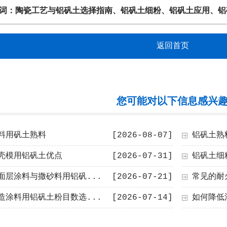
词：
陶瓷工艺与铝矾土选择指南
、
铝矾土细粉
、
铝矾土应用
、
铝
返回首页
您可能对以下信息感兴
料用矾土熟料
[2026-08-07]
铝矾土熟
壳模用铝矾土优点
[2026-07-31]
铝矾土细
面层涂料与撒砂料用铝矾...
[2026-07-21]
常见的耐
造涂料用铝矾土粉目数选...
[2026-07-14]
如何降低