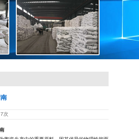
指南
17次
南