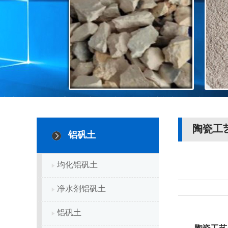
陶瓷工
铝矾土
均化铝矾土
净水剂铝矾土
铝矾土