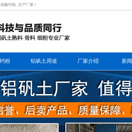
_铝酸钙粉_生产厂家！
钙粉
铝矾土用途
厂家介绍
新