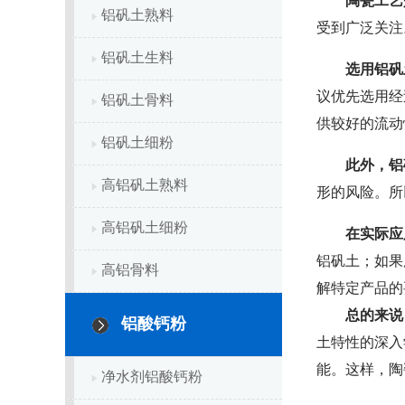
陶瓷工艺
铝矾土熟料
受到广泛关注
铝矾土生料
选用铝矾
议优先选用经
铝矾土骨料
供较好的流动
铝矾土细粉
此外，铝
高铝矾土熟料
形的风险。所
高铝矾土细粉
在实际应
铝矾土；如果
高铝骨料
解特定产品的
总的来说
铝酸钙粉
土特性的深入
能。这样，陶
净水剂铝酸钙粉