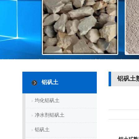
铝矾土
铝矾土
均化铝矾土
净水剂铝矾土
铝矾土