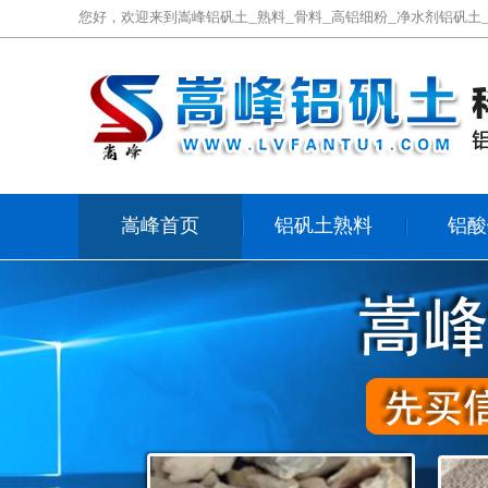
您好，欢迎来到嵩峰铝矾土_熟料_骨料_高铝细粉_净水剂铝矾土
嵩峰首页
铝矾土熟料
铝酸