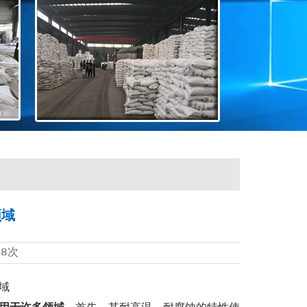
领域
48次
域