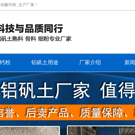
_铝酸钙粉_生产厂家！
钙粉
铝矾土用途
厂家介绍
新