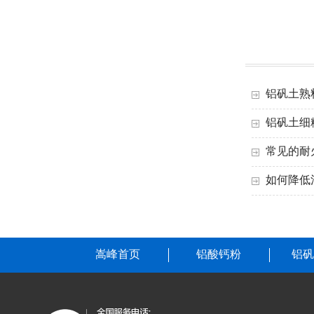
铝矾土熟
铝矾土细
常见的耐
如何降低
嵩峰首页
铝酸钙粉
铝矾