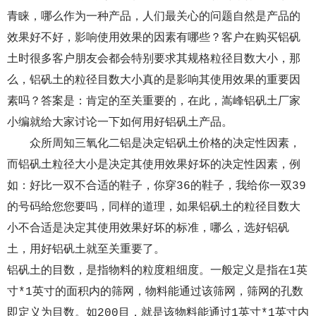
青睐，哪么作为一种产品，人们最关心的问题自然是产品的
效果好不好，影响使用效果的因素有哪些？客户在购买铝矾
土时很多客户朋友会都会特别要求其规格粒径目数大小，那
么，铝矾土的粒径目数大小真的是影响其使用效果的重要因
素吗？答案是：肯定的至关重要的，在此，嵩峰铝矾土厂家
小编就给大家讨论一下如何用好铝矾土产品。
众所周知三氧化二铝是决定铝矾土价格的决定性因素，
而铝矾土粒径大小是决定其使用效果好坏的决定性因素，例
如：好比一双不合适的鞋子，你穿36的鞋子，我给你一双39
的号码给您您要吗，同样的道理，如果铝矾土的粒径目数大
小不合适是决定其使用效果好坏的标准，哪么，选好铝矾
土，用好铝矾土就至关重要了。
铝矾土的目数，是指物料的粒度粗细度。一般定义是指在1英
寸*1英寸的面积内的筛网，物料能通过该筛网，筛网的孔数
即定义为目数。如200目，就是该物料能通过1英寸*1英寸内