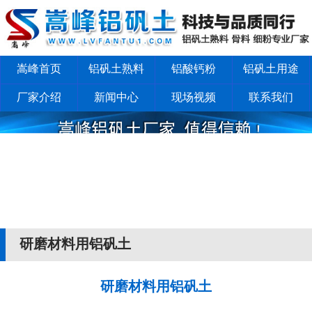
嵩峰首页
铝矾土熟料
铝酸钙粉
铝矾土用途
厂家介绍
新闻中心
现场视频
联系我们
研磨材料用铝矾土
研磨材料用铝矾土