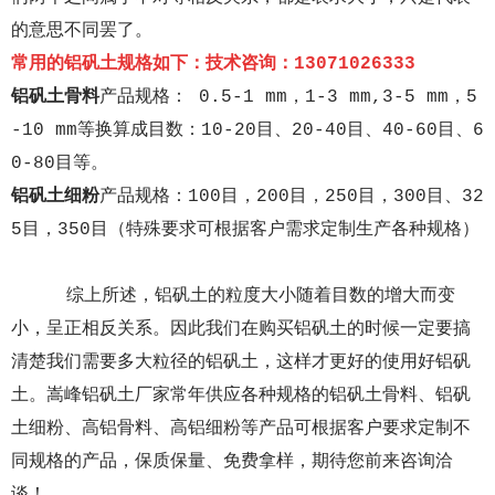
的意思不同罢了。
常用的铝矾土规格如下：技术咨询：13071026333
铝矾土骨料
产品规格： 0.5-1 mm，1-3 mm,3-5 mm，5
-10 mm等换算成目数：10-20目、20-40目、40-60目、6
0-80目等。
铝矾土细粉
产品规格：100目，200目，250目，300目、32
5目，350目（特殊要求可根据客户需求定制生产各种规格）
综上所述，铝矾土的粒度大小随着目数的增大而变
小，呈正相反关系。因此我们在购买铝矾土的时候一定要搞
清楚我们需要多大粒径的铝矾土，这样才更好的使用好铝矾
土。嵩峰
铝矾土厂家
常年供应各种规格的铝矾土骨料、铝矾
土细粉、高铝骨料、高铝细粉等产品可根据客户要求定制不
同规格的产品，保质保量、免费拿样，期待您前来咨询洽
谈！