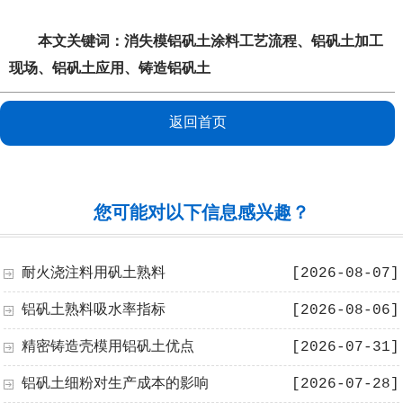
本文关键词：
消失模铝矾土涂料工艺流程
、
铝矾土加工
现场
、
铝矾土应用
、
铸造铝矾土
返回首页
您可能对以下信息感兴趣？
耐火浇注料用矾土熟料
[2026-08-07]
铝矾土熟料吸水率指标
[2026-08-06]
精密铸造壳模用铝矾土优点
[2026-07-31]
铝矾土细粉对生产成本的影响
[2026-07-28]