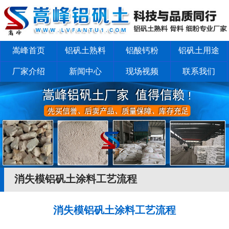
嵩峰首页
铝矾土熟料
铝酸钙粉
铝矾土用途
厂家介绍
新闻中心
现场视频
联系我们
消失模铝矾土涂料工艺流程
消失模铝矾土涂料工艺流程