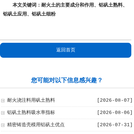
本文关键词：
耐火土的主要成分和作用
、
铝矾土熟料
、
铝矾土应用
、
铝矾土细粉
返回首页
您可能对以下信息感兴趣？
耐火浇注料用矾土熟料
[2026-08-07]
铝矾土熟料吸水率指标
[2026-08-06]
精密铸造壳模用铝矾土优点
[2026-07-31]