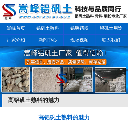
嵩峰首页
铝矾土熟料
铝酸钙粉
铝矾土用途
厂家介绍
新闻中心
现场视频
联系我们
高铝矾土熟料的魅力
高铝矾土熟料的魅力