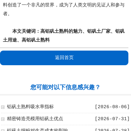
料创造了一个非凡的世界，成为了人类文明的见证人和参与
者。
本文关键词：
高铝矾土熟料的魅力
、
铝矾土厂家
、
铝矾
土用途
、
高铝矾土熟料
返回首页
您可能对以下信息感兴趣？
铝矾土熟料吸水率指标
[2026-08-06]
精密铸造壳模用铝矾土优点
[2026-07-31]
铝矾土细粉对生产成本的影响
[2026-07-28]